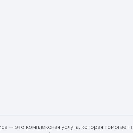
Поддерживающая у
Генеральная уборка
Уборка после ремон
Ваш номер телефона:
Я принимаю
соглашение о
са — это комплексная услуга, которая помогает 