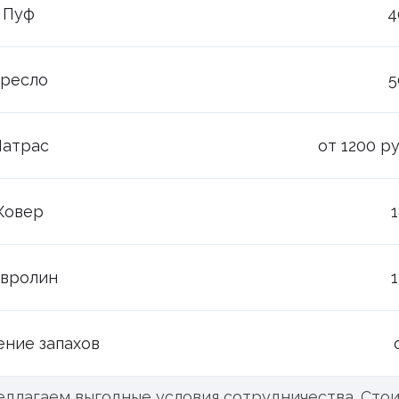
Пуф
4
ресло
5
атрас
от 1200 р
Ковер
вролин
ение запахов
едлагаем выгодные условия сотрудничества. Сто