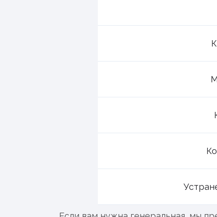
К
М
Ко
Устран
Если вам нужна генеральная, мы пр