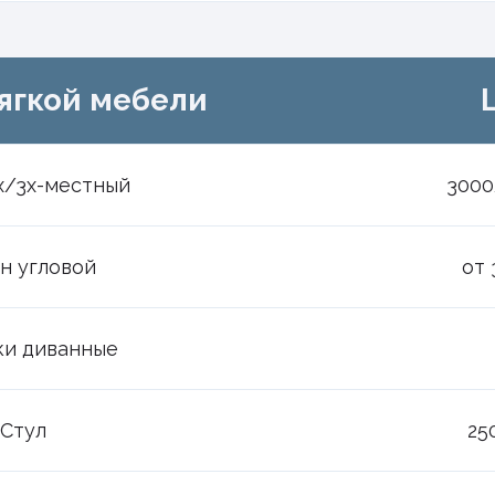
ягкой мебели
х/3х-местный
3000
н угловой
от 
и диванные
Стул
25