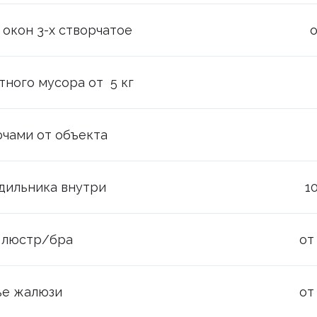
 окон 3-х створчатое
о
тного мусора от 5 кг
ючами от объекта
дильника внутри
1
 люстр/бра
от
е жалюзи
от