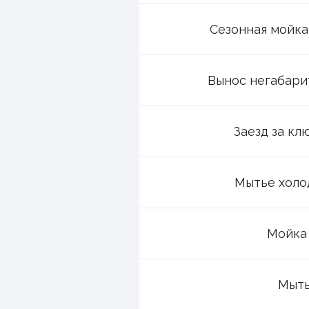
Сезонная мойка
Вынос негабари
Заезд за кл
Мытье холо
Мойка
Мыть