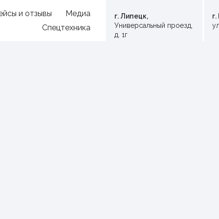
ейсы и отзывы
Медиа
г. Липецк,
г
Универсальный проезд,
ул
Спецтехника
д. 1г
Ваш город:
Общая площадь:
< 40 м2
40 м2