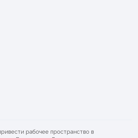
борка.
.
та / строительства.
 персональных данных
привести рабочее пространство в