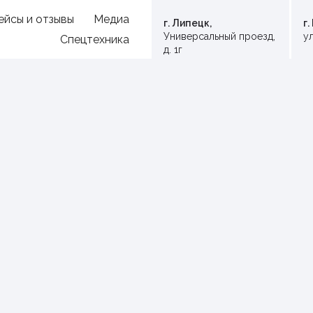
ейсы и отзывы
Медиа
г. Липецк,
г
Универсальный проезд,
ул
Спецтехника
д. 1г
Ваш город:
Общая площадь:
< 40 м2
40 м2