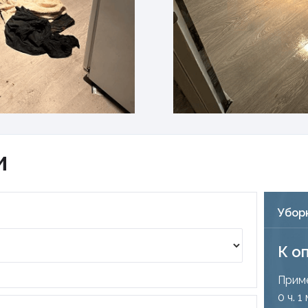
и
Убор
К о
Приме
0 ч. 1