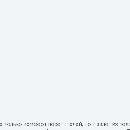
Поддерживающая у
Генеральная уборка
Уборка после ремон
Ваш номер телефона:
Я принимаю
соглашение о
е только комфорт посетителей, но и залог их по