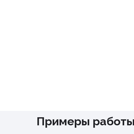
Профессиональный подход
:
большими площадями и облад
Индивидуальные решения
: 
зависимости от специфики то
Доступные цены
: стоимость 
сложности задач.
Положительные отзывы
: на
уровень сервиса.
Примеры работ