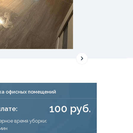
ка офисных помещений
100 руб.
плате:
рное время уборки:
 мин