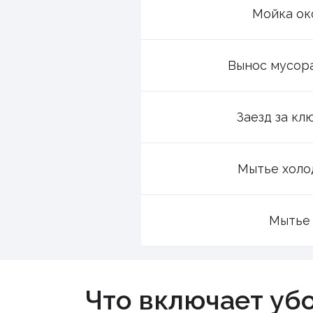
Мойка ок
Вынос мусора
Заезд за кл
Мытье холо
Мытье 
Что включает уб