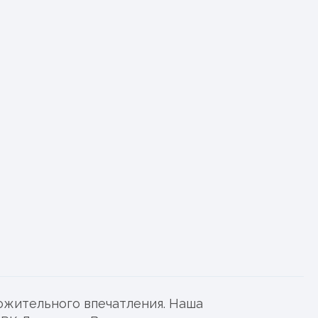
борка.
.
та / строительства.
 персональных данных
ложительного впечатления. Наша