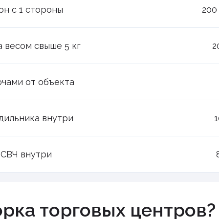
он с 1 стороны
200
 весом свыше 5 кг
2
ючами от объекта
дильника внутри
1
СВЧ внутри
орка торговых центров?