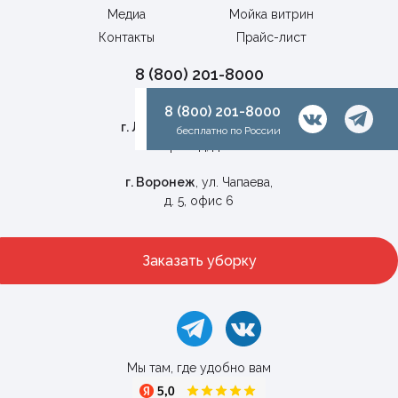
Медиа
Мойка витрин
Контакты
Прайс-лист
8 (800) 201-8000
бесплатно по России
8 (800) 201-8000
г. Липецк
, Универсальный
бесплатно по России
проезд, д. 1г
г. Воронеж
, ул. Чапаева,
д. 5, офис 6
Заказать уборку
Мы там, где удобно вам