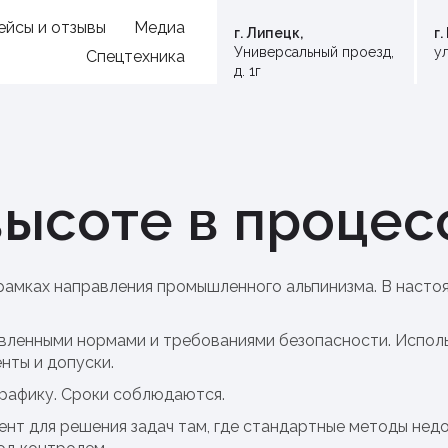
ейсы и отзывы
Медиа
г. Липецк,
г
Универсальный проезд,
ул
Спецтехника
д. 1г
высоте в процес
рамках направления промышленного альпинизма. В наст
овленными нормами и требованиями безопасности. Испол
нты и допуски.
рафику. Сроки соблюдаются.
т для решения задач там, где стандартные методы недо