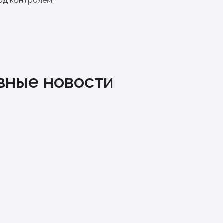
под контролем.
вные новости