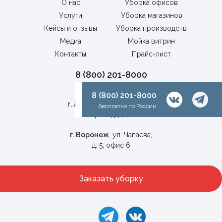
О нас
Уборка офисов
Услуги
Уборка магазинов
Кейсы и отзывы
Уборка производств
Медиа
Мойка витрин
Контакты
Прайс-лист
8 (800) 201-8000
бесплатно по России
8 (800) 201-8000
г. Липецк
, Универсальный
бесплатно по России
проезд, д. 1г
г. Воронеж
, ул. Чапаева,
д. 5, офис 6
Заказать уборку